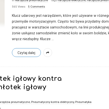
In
Narzędzia pneumatyczne
Tags
narzędzia elektryczne
,
narzędzia pneu
565 Views
5 Comments
Klucz udarowy jest narzędziem, które jest używane w różneg
przemyśle motoryzacyjnym. Często też bywa przydatny do
pracujesz w warsztacie samochodowym, na linii produkcyjne
żonie usiłujesz samodzielnie zmienić koło w swoim bolidzie
wręcz niezbędny. Klucze
…
Czytaj dalej
tek igłowy kontra
łotek igłowy
arzędzia pneumatyczne
,
Pneumatyczny kontra elektryczny
,
Pneumatyka
s