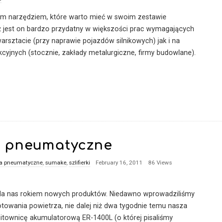
nym narzędziem, które warto mieć w swoim zestawie
jest on bardzo przydatny w większości prac wymagających
sztacie (przy naprawie pojazdów silnikowych) jak i na
cyjnych (stocznie, zakłady metalurgiczne, firmy budowlane).
a pneumatyczne
ia pneumatyczne
,
sumake
,
szlifierki
February 16, 2011
86 Views
 dla nas rokiem nowych produktów. Niedawno wprowadziliśmy
otowania powietrza, nie dalej niż dwa tygodnie temu nasza
nitownicę akumulatorową ER-1400L (o której pisaliśmy