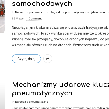
samochodowych
In
Narzędzia pneumatyczne
Tags
klucz pneumatyczny
,
narzędzia pneuma
96 Views
1 Comment
Nieubłaganymi krokami zbliża się wiosna, czyli tradycyjnie 
samochodowych. Pracy wynikającej w dużej mierze z okresow
Wiosną robi się przeglądy, dokonuje drobnych napraw i, co je
wzmaga się również ruch na drogach. Wzmożony ruch w kon
Czytaj dalej
Mechanizmy udarowe kluc
pneumatycznych
In
Narzędzia pneumatyczne
Tags
double hammer
,
jumbo hammer
,
mechanizmy udarowe
,
narzędzia p