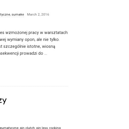
tyczne
,
sumake
March 2, 2016
okres wzmożonej pracy w warsztatach
ej wymiany opon, ale nie tylko.
st szczególnie istotne, wiosną
sekwencji prowadzi do
…
zy
neumatyczne
,
pin clutch
,
pin less
,
rocking