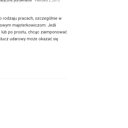
matyczne
,
porównanie
February 2, 2012
o rodzaju pracach, szczególnie w
mowym majsterkowiczom. Jeśli
j lub po prostu, chcąc zaimponować
, klucz udarowy może okazać się