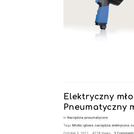
Elektryczny mło
Pneumatyczny m
In
Narzędzia pneumatyczne
Tags
Mlotki igłowe
,
narzędzia elektryczne
,
n
October 5, 2011
4778 Views
3 Comment