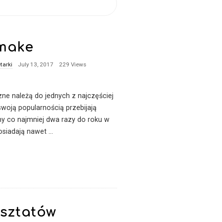
umake
tarki
July 13, 2017
229 Views
ne należą do jednych z najczęściej
woją popularnością przebijają
y co najmniej dwa razy do roku w
osiadają nawet
…
sztatów