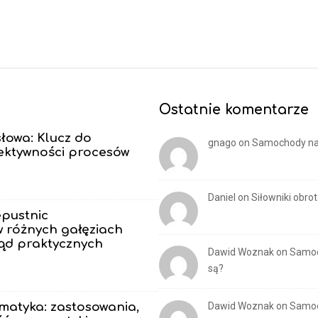
Ostatnie komentarze
łowa: Klucz do
gnago
on
Samochody na 
fektywności procesów
Daniel
on
Siłowniki obr
pustnic
 różnych gałęziach
ąd praktycznych
Dawid Woznak
on
Samoc
są?
matyka: zastosowania,
Dawid Woznak
on
Samoc