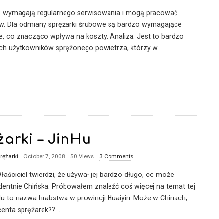
nie wymagają regularnego serwisowania i mogą pracować
ów. Dla odmiany sprężarki śrubowe są bardzo wymagające
ie, co znacząco wpływa na koszty. Analiza: Jest to bardzo
ych użytkowników sprężonego powietrza, którzy w
arki – JinHu
rężarki
October 7, 2008
50 Views
3 Comments
łaściciel twierdzi, że używał jej bardzo długo, co może
dentnie Chińska. Próbowałem znaleźć coś więcej na temat tej
nHu to nazwa hrabstwa w prowincji Huaiyin. Może w Chinach,
enta sprężarek??
…