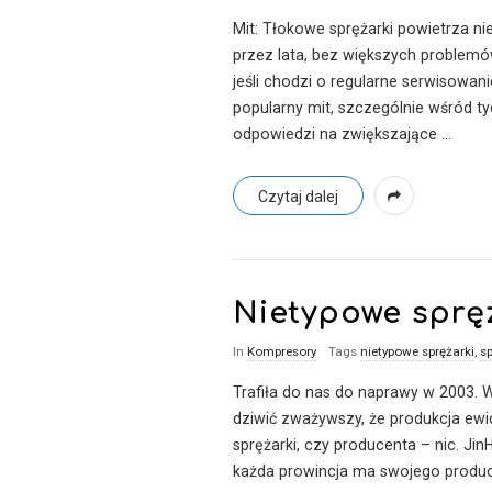
u
Mit: Tłokowe sprężarki powietrza 
przez lata, bez większych problem
m
jeśli chodzi o regularne serwisowan
popularny mit, szczególnie wśród t
a
odpowiedzi na zwiększające
…
t
Czytaj dalej
y
c
Nietypowe spręż
e
In
Kompresory
Tags
nietypowe sprężarki
,
sp
Trafiła do nas do naprawy w 2003. W
dziwić zważywszy, że produkcja ewi
sprężarki, czy producenta – nic. Ji
każda prowincja ma swojego produc