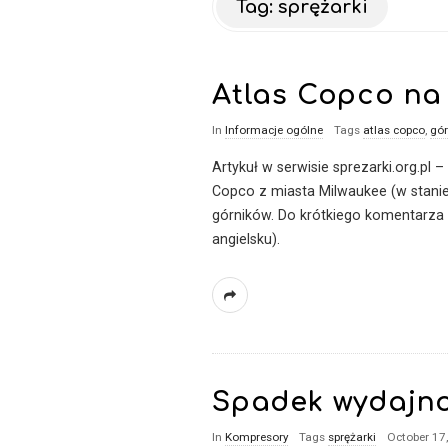
Tag:
sprężarki
–
b
Atlas Copco na
l
In
Informacje ogólne
Tags
atlas copco
,
gór
o
Artykuł w serwisie sprezarki.org.pl 
Copco z miasta Milwaukee (w stanie
g
górników. Do krótkiego komentarza 
angielsku).
o
p
n
Spadek wydajno
e
In
Kompresory
Tags
sprężarki
October 17