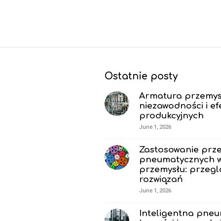
S
i
Ostatnie posty
t
e
Armatura przemys
F
niezawodności i e
produkcyjnych
o
June 1, 2026
o
t
Zastosowanie prze
e
pneumatycznych w
r
przemysłu: przegl
rozwiązań
June 1, 2026
Inteligentna pneu