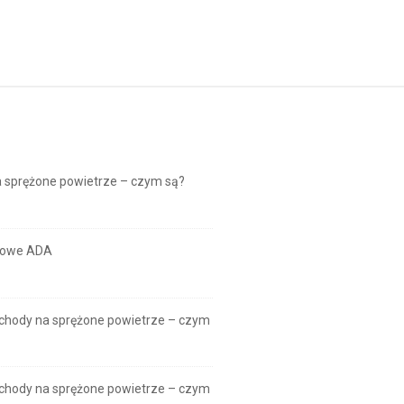
S
i
t
e
S
i
d
sprężone powietrze – czym są?
e
b
a
otowe ADA
r
hody na sprężone powietrze – czym
hody na sprężone powietrze – czym