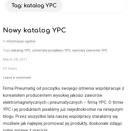
–
Tag:
katalog YPC
b
Nowy katalog YPC
l
In
Informacje ogólne
o
Tags
katalog YPC
,
schematy przepływu YPC
,
wymiary zaworów YPC
March 28, 2011
g
59 Views
o
Leave a comment
Firma Pneumatig od początku swojego istnienia współpracuje z
p
koreańskim producentem wysokiej jakości zaworów
elektromagnetycznych i pneumatycznych – firmą YPC. O firmie
n
YPC i jej produktach pisaliśmy już niejednokrotnie na niniejszym
blogu. Przez wszystkie lata naszej współpracy staraliśmy się
e
możliwie jak najlepiej promować jej produkty, doskonale zdając
sobie sprawę z precyzji
…