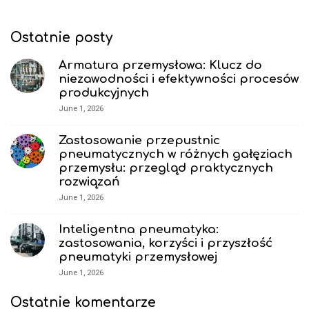
i
t
d
e
Ostatnie posty
e
F
b
Armatura przemysłowa: Klucz do
o
niezawodności i efektywności procesów
a
o
produkcyjnych
r
t
June 1, 2026
e
r
Zastosowanie przepustnic
pneumatycznych w różnych gałęziach
przemysłu: przegląd praktycznych
rozwiązań
June 1, 2026
Inteligentna pneumatyka:
zastosowania, korzyści i przyszłość
pneumatyki przemysłowej
June 1, 2026
Ostatnie komentarze