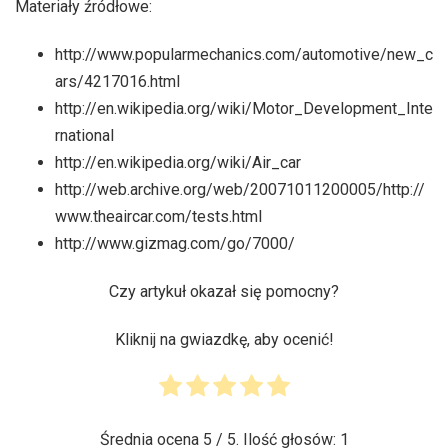
Materiały źródłowe:
http://www.popularmechanics.com/automotive/new_c
ars/4217016.html
http://en.wikipedia.org/wiki/Motor_Development_Inte
rnational
http://en.wikipedia.org/wiki/Air_car
http://web.archive.org/web/20071011200005/http://
www.theaircar.com/tests.html
http://www.gizmag.com/go/7000/
Czy artykuł okazał się pomocny?
Kliknij na gwiazdkę, aby ocenić!
Średnia ocena
5
/ 5. Ilość głosów:
1