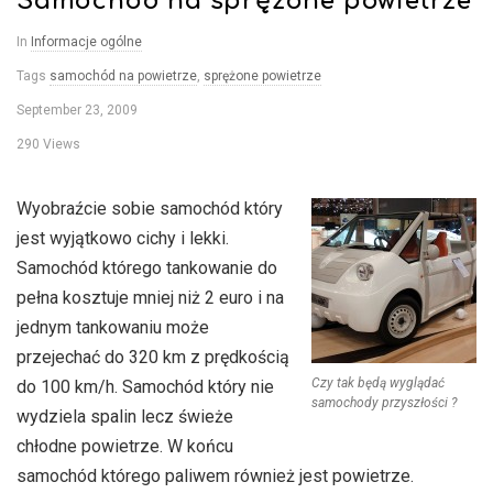
Samochód na sprężone powietrze
–
In
Informacje ogólne
b
Tags
samochód na powietrze
,
sprężone powietrze
September 23, 2009
l
290 Views
o
Wyobraźcie sobie samochód który
g
jest wyjątkowo cichy i lekki.
Samochód którego tankowanie do
o
pełna kosztuje mniej niż 2 euro i na
jednym tankowaniu może
p
przejechać do 320 km z prędkością
Czy tak będą wyglądać
do 100 km/h. Samochód który nie
n
samochody przyszłości ?
wydziela spalin lecz świeże
chłodne powietrze. W końcu
e
samochód którego paliwem również jest powietrze.