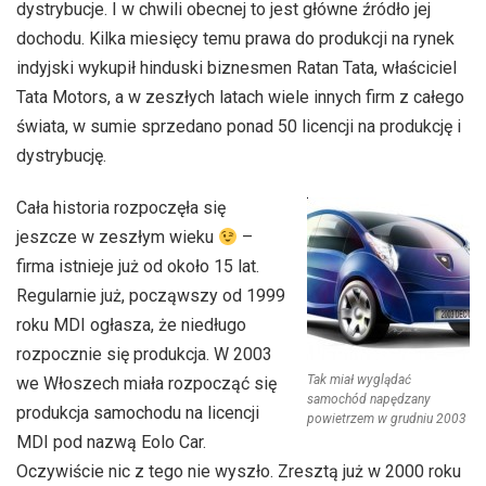
dystrybucje. I w chwili obecnej to jest główne źródło jej
dochodu. Kilka miesięcy temu prawa do produkcji na rynek
indyjski wykupił hinduski biznesmen Ratan Tata, właściciel
Tata Motors, a w zeszłych latach wiele innych firm z całego
świata, w sumie sprzedano ponad 50 licencji na produkcję i
dystrybucję.
Cała historia rozpoczęła się
jeszcze w zeszłym wieku
–
firma istnieje już od około 15 lat.
Regularnie już, począwszy od 1999
roku MDI ogłasza, że niedługo
rozpocznie się produkcja. W 2003
Tak miał wyglądać
we Włoszech miała rozpocząć się
samochód napędzany
produkcja samochodu na licencji
powietrzem w grudniu 2003
MDI pod nazwą Eolo Car.
Oczywiście nic z tego nie wyszło. Zresztą już w 2000 roku