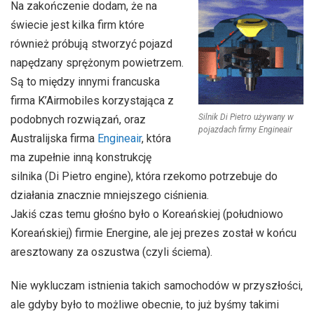
Na zakończenie dodam, że na
świecie jest kilka firm które
również próbują stworzyć pojazd
napędzany sprężonym powietrzem.
Są to między innymi francuska
firma K’Airmobiles korzystająca z
Silnik Di Pietro używany w
podobnych rozwiązań, oraz
pojazdach firmy Engineair
Australijska firma
Engineair
, która
ma zupełnie inną konstrukcję
silnika (Di Pietro engine), która rzekomo potrzebuje do
działania znacznie mniejszego ciśnienia.
Jakiś czas temu głośno było o Koreańskiej (południowo
Koreańskiej) firmie Energine, ale jej prezes został w końcu
aresztowany za oszustwa (czyli ściema).
Nie wykluczam istnienia takich samochodów w przyszłości,
ale gdyby było to możliwe obecnie, to już byśmy takimi