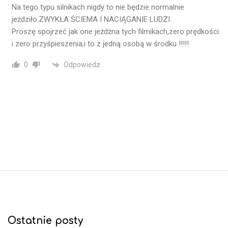
Na tego typu silnikach nigdy to nie będzie normalnie
jeżdziło.ZWYKŁA ŚCIEMA I NACIĄGANIE LUDZI.
Proszę spojrzeć jak one jeżdżna tych filmikach,zero prędkości
i zero przyśpieszenia,i to z jedną osobą w środku !!!!!
Odpowiedz
0
S
i
t
e
Ostatnie posty