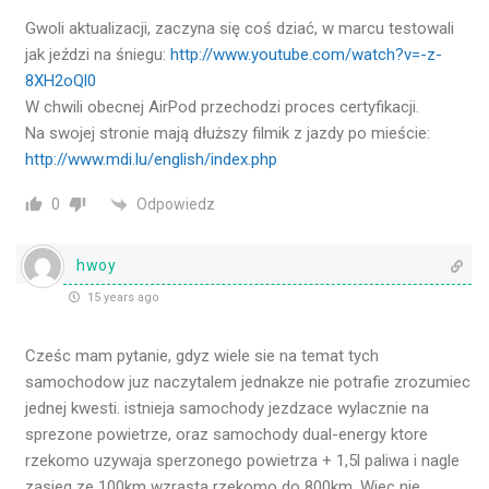
Gwoli aktualizacji, zaczyna się coś dziać, w marcu testowali
jak jeździ na śniegu:
http://www.youtube.com/watch?v=-z-
8XH2oQl0
W chwili obecnej AirPod przechodzi proces certyfikacji.
Na swojej stronie mają dłuższy filmik z jazdy po mieście:
http://www.mdi.lu/english/index.php
Odpowiedz
0
hwoy
15 years ago
Cześc mam pytanie, gdyz wiele sie na temat tych
samochodow juz naczytalem jednakze nie potrafie zrozumiec
jednej kwesti. istnieja samochody jezdzace wylacznie na
sprezone powietrze, oraz samochody dual-energy ktore
rzekomo uzywaja sperzonego powietrza + 1,5l paliwa i nagle
zasieg ze 100km wzrasta rzekomo do 800km. Wiec nie