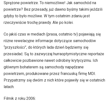
Sprężone powietrze. To niemożliwe! Jak samochód na
u
powietrze? Bez przesady, już dawno byśmy takimi jeździli
m
gdyby to było możliwe. W tym ostatnim zdaniu jest
rzeczywiście trochę prawdy. Ale po kolei.
a
Co jakiś czas w mediach (prasa, ostatnio tv) pojawiają się
t
różne rewelacyjne informacje dotyczące samochodów
“przyszłości”, do których lada dzień będziemy się
y
przesiadać. Są to zazwyczaj hurraoptymistyczne reportaże
całkowicie pozbawione nawet odrobiny krytycyzmu. Ich
c
głównym bohaterem są samochody napędzane
powietrzem, produkowane przez francuską firmę MDI.
e
Przypatrzmy się dwóm z nich które pojawiły się w ostatnich
latach.
Filmik z roku 2006: