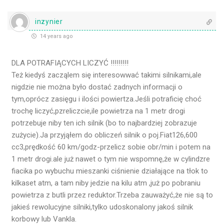
inzynier
14 years ago
DLA POTRAFIĄCYCH LICZYĆ !!!!!!!!!
Też kiedyś zacząlem się interesowwać takimi silnikami,ale
nigdzie nie można było dostać zadnych informacji o
tym,oprócz zasięgu i ilości powiertza.Jeśli potraficię choć
trochę liczyć,pzreliczcie,ile powietrza na 1 metr drogi
potrzebuje niby ten ich silnik (bo to najbardziej zobrazuje
zużycie).Ja przyjąłem do obliczeń silnik o poj.Fiat126,600
cc3,prędkość 60 km/godz-przelicz sobie obr/min i potem na
1 metr drogi.ale już nawet o tym nie wspomnę,że w cylindzre
fiacika po wybuchu mieszanki ciśnienie działające na tłok to
kilkaset atm, a tam niby jedzie na kilu atm ,już po pobraniu
powietrza z butli przez reduktor.Trzeba zauważyć,że nie są to
jakieś rewolucyjne silniki,tylko udoskonalony jakoś silnik
korbowy lub Vankla.