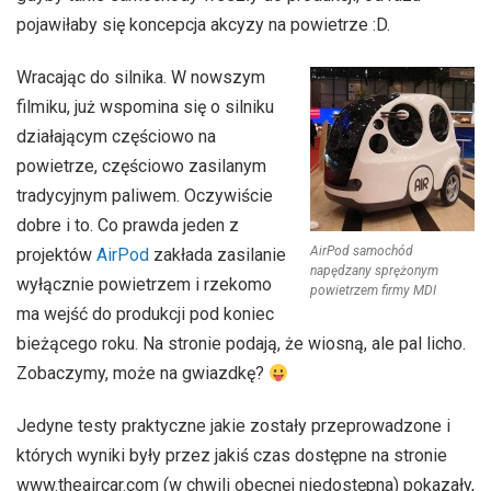
pojawiłaby się koncepcja akcyzy na powietrze :D.
Wracając do silnika. W nowszym
filmiku, już wspomina się o silniku
działającym częściowo na
powietrze, częściowo zasilanym
tradycyjnym paliwem. Oczywiście
dobre i to. Co prawda jeden z
AirPod samochód
projektów
AirPod
zakłada zasilanie
napędzany sprężonym
wyłącznie powietrzem i rzekomo
powietrzem firmy MDI
ma wejść do produkcji pod koniec
bieżącego roku. Na stronie podają, że wiosną, ale pal licho.
Zobaczymy, może na gwiazdkę?
Jedyne testy praktyczne jakie zostały przeprowadzone i
których wyniki były przez jakiś czas dostępne na stronie
www.theaircar.com (w chwili obecnej niedostępna) pokazały,