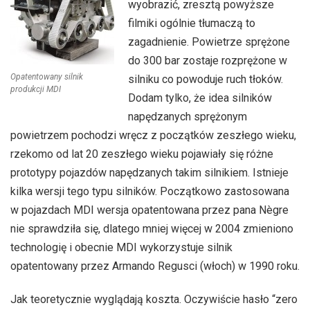
wyobrazić, zresztą powyższe
filmiki ogólnie tłumaczą to
zagadnienie. Powietrze sprężone
do 300 bar zostaje rozprężone w
Opatentowany silnik
silniku co powoduje ruch tłoków.
produkcji MDI
Dodam tylko, że idea silników
napędzanych sprężonym
powietrzem pochodzi wręcz z początków zeszłego wieku,
rzekomo od lat 20 zeszłego wieku pojawiały się różne
prototypy pojazdów napędzanych takim silnikiem. Istnieje
kilka wersji tego typu silników. Początkowo zastosowana
w pojazdach MDI wersja opatentowana przez pana Nègre
nie sprawdziła się, dlatego mniej więcej w 2004 zmieniono
technologię i obecnie MDI wykorzystuje silnik
opatentowany przez Armando Regusci (włoch) w 1990 roku.
Jak teoretycznie wyglądają koszta. Oczywiście hasło “zero