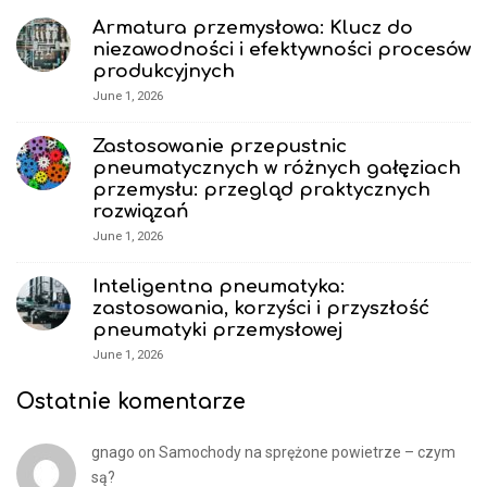
F
Armatura przemysłowa: Klucz do
o
niezawodności i efektywności procesów
o
produkcyjnych
t
June 1, 2026
e
r
Zastosowanie przepustnic
pneumatycznych w różnych gałęziach
przemysłu: przegląd praktycznych
rozwiązań
June 1, 2026
Inteligentna pneumatyka:
zastosowania, korzyści i przyszłość
pneumatyki przemysłowej
June 1, 2026
Ostatnie komentarze
gnago
on
Samochody na sprężone powietrze – czym
są?