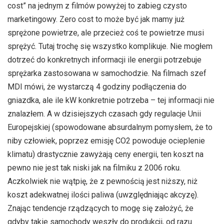
cost” na jednym z filmów powyżej to zabieg czysto
marketingowy. Zero cost to może być jak mamy już
sprężone powietrze, ale przecież coś te powietrze musi
sprężyć. Tutaj trochę się wszystko komplikuje. Nie mogłem
dotrzeć do konkretnych informacji ile energii potrzebuje
sprężarka zastosowana w samochodzie. Na filmach szef
MDI mówi, że wystarczą 4 godziny podłączenia do
gniazdka, ale ile kW konkretnie potrzeba – tej informacji nie
znalazłem. A w dzisiejszych czasach gdy regulacje Unii
Europejskiej (spowodowane absurdalnym pomysłem, że to
niby człowiek, poprzez emisję CO2 powoduje ocieplenie
klimatu) drastycznie zawyżają ceny energii, ten koszt na
pewno nie jest tak niski jak na filmiku z 2006 roku.
Aczkolwiek nie wątpię, że z pewnością jest niższy, niż
koszt adekwatnej ilości paliwa (uwzględniając akcyzę).
Znając tendencje rządzących to mogę się założyć, że
gdyby takie samochody weszły do produkcji, od razu