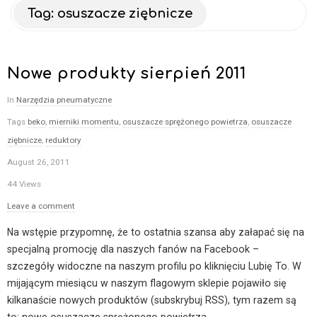
–
Tag:
osuszacze ziębnicze
b
Nowe produkty sierpień 2011
l
In
Narzędzia pneumatyczne
o
Tags
beko
,
mierniki momentu
,
osuszacze sprężonego powietrza
,
osuszacze
ziębnicze
,
reduktory
g
August 26, 2011
o
44 Views
Leave a comment
p
Na wstępie przypomnę, że to ostatnia szansa aby załapać się na
specjalną promocję dla naszych fanów na Facebook –
n
szczegóły widoczne na naszym profilu po kliknięciu Lubię To. W
mijającym miesiącu w naszym flagowym sklepie pojawiło się
e
kilkanaście nowych produktów (subskrybuj RSS), tym razem są