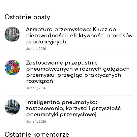
i
t
d
e
Ostatnie posty
e
F
b
Armatura przemysłowa: Klucz do
o
niezawodności i efektywności procesów
a
o
produkcyjnych
r
t
June 1, 2026
e
r
Zastosowanie przepustnic
pneumatycznych w różnych gałęziach
przemysłu: przegląd praktycznych
rozwiązań
June 1, 2026
Inteligentna pneumatyka:
zastosowania, korzyści i przyszłość
pneumatyki przemysłowej
June 1, 2026
Ostatnie komentarze