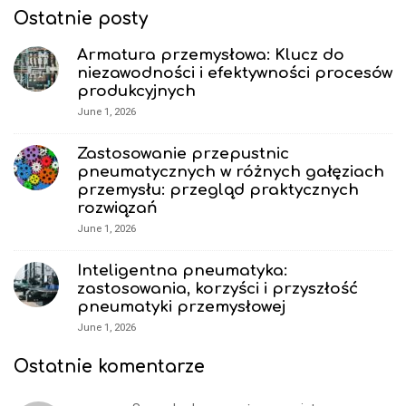
e
Ostatnie posty
F
Armatura przemysłowa: Klucz do
o
niezawodności i efektywności procesów
o
produkcyjnych
t
June 1, 2026
e
r
Zastosowanie przepustnic
pneumatycznych w różnych gałęziach
przemysłu: przegląd praktycznych
rozwiązań
June 1, 2026
Inteligentna pneumatyka:
zastosowania, korzyści i przyszłość
pneumatyki przemysłowej
June 1, 2026
Ostatnie komentarze