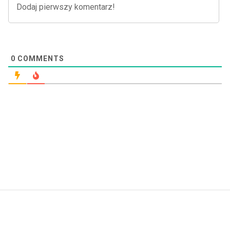
0
COMMENTS
S
i
t