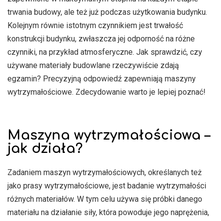
u
trwania budowy, ale też już podczas użytkowania budynku.
Kolejnym równie istotnym czynnikiem jest trwałość
m
konstrukcji budynku, zwłaszcza jej odporność na różne
czynniki, na przykład atmosferyczne. Jak sprawdzić, czy
a
używane materiały budowlane rzeczywiście zdają
egzamin? Precyzyjną odpowiedź zapewniają maszyny
t
wytrzymałościowe. Zdecydowanie warto je lepiej poznać!
y
c
Maszyna wytrzymałościowa –
jak działa?
e
Zadaniem maszyn wytrzymałościowych, określanych też
jako prasy wytrzymałościowe, jest badanie wytrzymałości
różnych materiałów. W tym celu używa się próbki danego
materiału na działanie siły, która powoduje jego naprężenia,