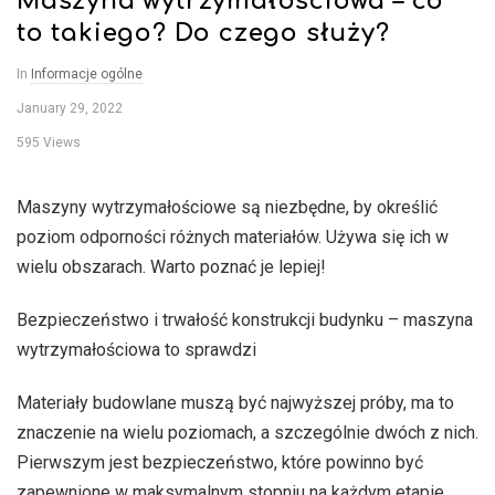
Maszyna wytrzymałościowa – co
–
to takiego? Do czego służy?
b
In
Informacje ogólne
January 29, 2022
l
595 Views
o
Maszyny wytrzymałościowe są niezbędne, by określić
g
poziom odporności różnych materiałów. Używa się ich w
wielu obszarach. Warto poznać je lepiej!
o
Bezpieczeństwo i trwałość konstrukcji budynku – maszyna
p
wytrzymałościowa to sprawdzi
n
Materiały budowlane muszą być najwyższej próby, ma to
znaczenie na wielu poziomach, a szczególnie dwóch z nich.
e
Pierwszym jest bezpieczeństwo, które powinno być
zapewnione w maksymalnym stopniu na każdym etapie